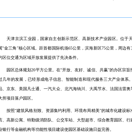
天津京滨工业园，国家自主创新示范区、高新技术产业园区。位于
冀
“金三角”核心区域。距首都国际机场65公里，滨海新区75公里，周边有
的区位交通为区域开放发展提供了先决条件。
园区总体规划
20平方公里。在“开放、友好、诚信、共赢”的办区宗
过几年的发展，已经形成电子信息、智能制造和现代服务三大产业体系。
品、京东、美国凡士通、一汽大众、北汽海纳川、大禹节水、法国法雷奥
大所项目落户园区。
按照
“建筑风格别致、资源集约利用、环境布局精美”的城市化建设标
店、高新公寓、特勤级消防队、公交车站、大型超市、综合教育园区、行
业银行等金融机构等功能性项目建设使园区基础设施日益完善。