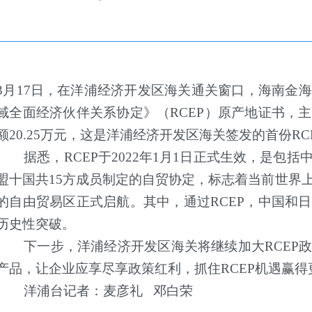
3
月
17
日，在洋浦经济开发区海关通关窗口，海南金海
域全面经济伙伴关系协定》（
RCEP
）原产地证书，主
额
20.25
万元，这是洋浦经济开发区海关签发的首份
RC
据悉，
RCEP
于
2022
年
1
月
1
日正式生效，是包括
盟十国共
15
方成员制定的自贸协定，标志着当前世界
的自由贸易区正式启航。其中，通过
RCEP
，中国和日
历史性突破。
下一步，洋浦经济开发区海关将继续加大
RCEP
产品，让企业应享尽享政策红利，抓住
RCEP
机遇赢得
洋浦台记者：麦彦礼
邓白荣